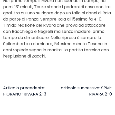
Nel primo tempo il Rivara non scende in campo, nei
primi 13’ minuti, Toure stende i padroni di casa con tre
goal, tra cui uno su rigore dopo un fallo ai danni di Raia
da parte di Panza. Sempre Raia al 15esimo fa 4-0.
Timida reazione del Rivara che prova ad attaccare
con Bacchiega e Negrelli ma senza incidere, primo
tempo da dimenticare. Nella ripresa è sempre lo
Spilamberto a dominare, 54esimo minuto Tesone in
contropiede segna la manita. La partita termina con
l’esplusione di Zacchi.
NAVIGAZIONE
Articolo precedente:
articolo successivo:
SPM-
FIORANO-RIVARA 2-3
RIVARA 2-0
ARTICOLI