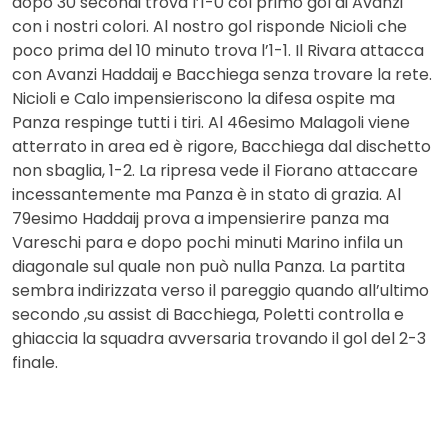
dopo 30 secondi trova l’1-0 col primo gol di Avanzi
con i nostri colori. Al nostro gol risponde Nicioli che
poco prima del 10 minuto trova l’1-1. Il Rivara attacca
con Avanzi Haddaij e Bacchiega senza trovare la rete.
Nicioli e Calo impensieriscono la difesa ospite ma
Panza respinge tutti i tiri. Al 46esimo Malagoli viene
atterrato in area ed è rigore, Bacchiega dal dischetto
non sbaglia, 1-2. La ripresa vede il Fiorano attaccare
incessantemente ma Panza è in stato di grazia. Al
79esimo Haddaij prova a impensierire panza ma
Vareschi para e dopo pochi minuti Marino infila un
diagonale sul quale non può nulla Panza. La partita
sembra indirizzata verso il pareggio quando all’ultimo
secondo ,su assist di Bacchiega, Poletti controlla e
ghiaccia la squadra avversaria trovando il gol del 2-3
finale.