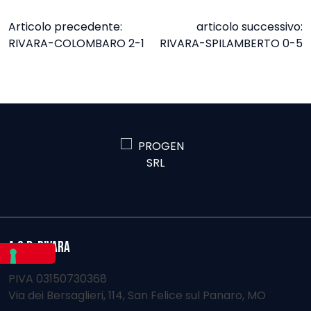
NAVIGAZIONE
Articolo precedente:
articolo successivo:
RIVARA-COLOMBARO 2-1
RIVARA-SPILAMBERTO 0-5
ARTICOLI
A.S.D. RIVARA
PIVA 03150730368
Via dei Bersaglieri, 114, San Felice sul Panaro, MO