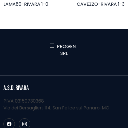
NAVIGAZIONE
LAMA80-RIVARA 1-0
CAVEZZO-RIVARA 1-3
ARTICOLI
A.S.D. RIVARA
PIVA 03150730368
Via dei Bersaglieri, 114, San Felice sul Panaro, MO