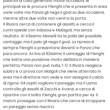
padroni di casa generano molte occasioni, le
principali se le procura Flenghi che si presenta in area
varie volte ma Panza gli nega il goal su due occasioni,
mentre altre due volte non centra la porta.
Il Rivara cerca di contenere gli assalti, e cerca il
contropiede con Adsaoui e Malagoli, ma senza
risultato. Al 43esimo Manelli ha la palla del possibile
vantaggio ma il palo gli nega il goal. La ripresa è
sempre Flenghi a presentarsi davanti a Panza che
para ancora. Arriva al 62esimo il vantaggio di Flenghi
che batte una punizione molto defilata in maniera
perfetta, Panza non può nulla, 1-0. Il Rivara reagisce
subito e ci prova con Malgoli che viene atterrato in
area ma il direttore non vede e non assegna il calcio
di rigore. Gli ospiti vogliono il pareggio ma Il Lama
controlla gli assalti di Zacchi e Avanzi, e cerca di
ripartire con il solito Flenghi, gran partita per lui. Il
match prosegue con il Rivara che cerca di strappare
un pareggio senza riuscirci.