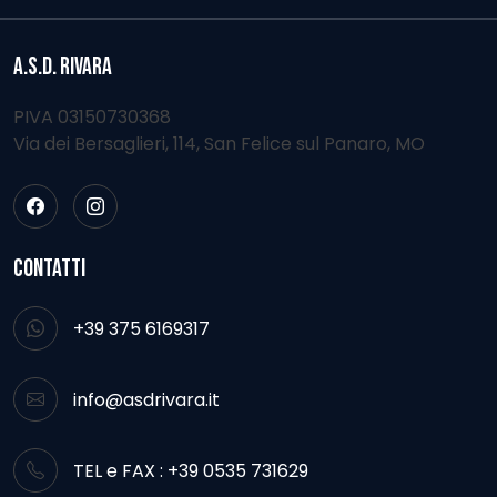
A.S.D. RIVARA
PIVA 03150730368
Via dei Bersaglieri, 114, San Felice sul Panaro, MO
CONTATTI
+39 375 6169317
info@asdrivara.it
TEL e FAX : +39 0535 731629