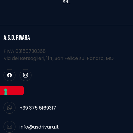
A.S.D. RIVARA
PIVA 03150730368
Via dei Bersaglieri, 114, San Felice sul Panaro, MO
CONTATTI
+39 375 6169317
info@asdrivara.it