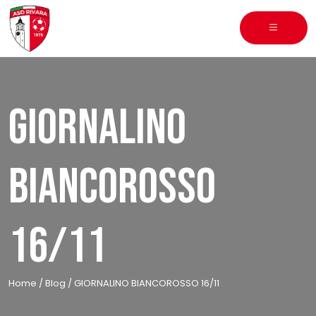
Skip
to
content
GIORNALINO
BIANCOROSSO
16/11
Home
/
Blog
/
GIORNALINO BIANCOROSSO 16/11