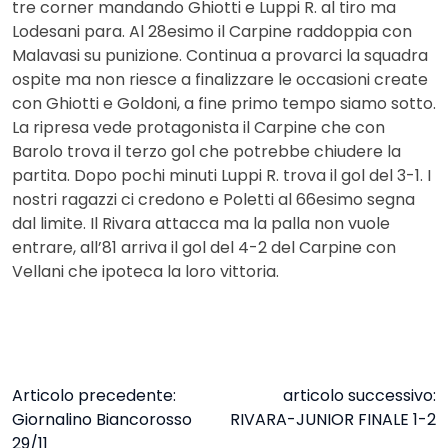
tre corner mandando Ghiotti e Luppi R. al tiro ma
Lodesani para. Al 28esimo il Carpine raddoppia con
Malavasi su punizione. Continua a provarci la squadra
ospite ma non riesce a finalizzare le occasioni create
con Ghiotti e Goldoni, a fine primo tempo siamo sotto.
La ripresa vede protagonista il Carpine che con
Barolo trova il terzo gol che potrebbe chiudere la
partita. Dopo pochi minuti Luppi R. trova il gol del 3-1. I
nostri ragazzi ci credono e Poletti al 66esimo segna
dal limite. Il Rivara attacca ma la palla non vuole
entrare, all’81 arriva il gol del 4-2 del Carpine con
Vellani che ipoteca la loro vittoria.
NAVIGAZIONE
Articolo precedente:
articolo successivo:
Giornalino Biancorosso
RIVARA-JUNIOR FINALE 1-2
29/11