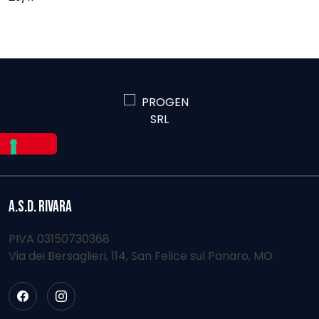
ARTICOLI
A.S.D. RIVARA
PIVA 03150730368
Via dei Bersaglieri, 114, San Felice sul Panaro, MO