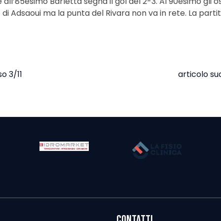
all’85esimo Barletta segna il gol del 2-3. Al 90esimo gli o
 di Adsaoui ma la punta del Rivara non va in rete. La parti
o 3/11
articolo su
CONTATTI