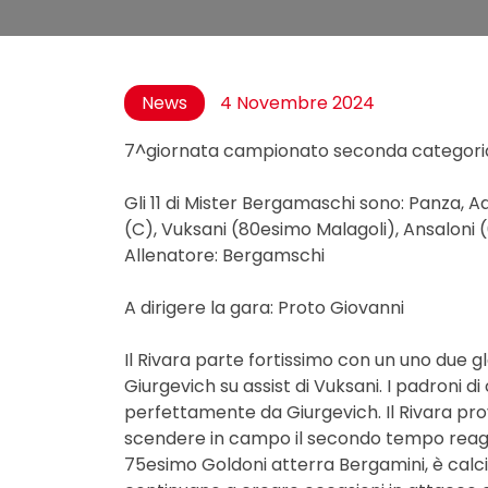
News
4 Novembre 2024
7^giornata campionato seconda categori
Gli 11 di Mister Bergamaschi sono: Panza, Ad
(C), Vuksani (80esimo Malagoli), Ansaloni (6
Allenatore: Bergamschi
A dirigere la gara: Proto Giovanni
Il Rivara parte fortissimo con un uno due gl
Giurgevich su assist di Vuksani. I padroni d
perfettamente da Giurgevich. Il Rivara prova
scendere in campo il secondo tempo reagen
75esimo Goldoni atterra Bergamini, è calcio 