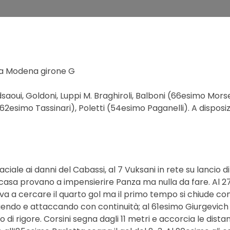
a Modena girone G
saoui, Goldoni, Luppi M. Braghiroli, Balboni (66esimo Morse
2esimo Tassinari), Poletti (54esimo Paganelli). A disposizio
aciale ai danni del Cabassi, al 7 Vuksani in rete su lancio 
i casa provano a impensierire Panza ma nulla da fare. Al 27
 a cercare il quarto gol ma il primo tempo si chiude con il
do e attaccando con continuità; al 61esimo Giurgevich se
di rigore. Corsini segna dagli 11 metri e accorcia le dista