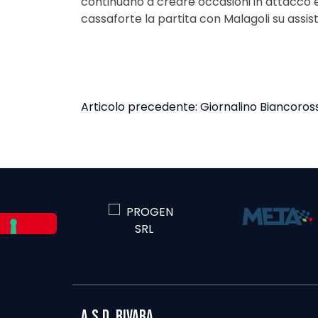
continuano a creare occasioni in attacco e 
cassaforte la partita con Malagoli su assist
NAVIGAZIONE
Articolo precedente:
Giornalino Biancoross
ARTICOLI
A.S.D. RIVARA