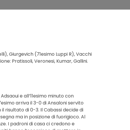
lli), Giurgevich (71esimo Luppi R), Vacchi
ne: Pratissoli, Veronesi, Kumar, Gallini.
di Adsaoui e all’11esimo minuto con
esimo arriva il 3-0 di Ansaloni servito
 risultato di 0-3. Il Cabassi decide di
gna ma in posizione di fuorigioco. Al
nze. I padroni di casa ci credono e